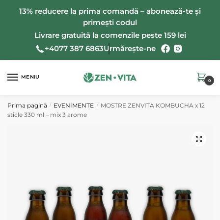
Salt
Salt
13% reducere la prima comandă – abonează-te și
la
la
primești codul
navigare
conținut
Livrare gratuită la comenzile peste 159 lei
+4077 387 6863
Urmărește-ne
MENIU
0
Prima pagină
EVENIMENTE
MOSTRE ZENVITA KOMBUCHA x 12
/
/
sticle 330 ml – mix 3 arome
🔍