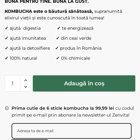
BUNĂ PENTRU TINE. BUNĂ LA GUST.
KOMBUCHA este o băutură sănătoasă,
supranumită
elixirul vieții și este cunoscută în toată lumea!
✓
ajută digestia
✓
te energizează
✓
ajută imunitatea
✓
din ceai verde
✓
ajută la detoxifiere
✓
produs în România
✓
100% natural
✓
0% chimicale
Cantitate
Adaugă în coș
MOSTRE
ZENVITA
KOMBUCHA
Prima cutie de 6 sticle kombucha la 99,99 lei
cu codul
x
primit pe e-mail prin abonare la newsletter-ul Zenvita!
12
sticle
330
ml