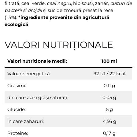
filtrată, ceai verde
, ceai negru
, hibiscus), zahăr
, culturi de
bacterii și drojdii
și suc de zmeură presat la rece
(1,5%).
*ingrediente provenite din agricultură
ecologică
VALORI NUTRIȚIONALE
Valori
nutritionale medii:
100 ml
Valoare energetică:
92 kJ / 22 kcal
Grăsimi:
0,11 g
din care acizi grași saturaţi:
0,05 g
Glucide:
5 g
in care zaharuri:
4,56 g
Proteine:
0,17 g