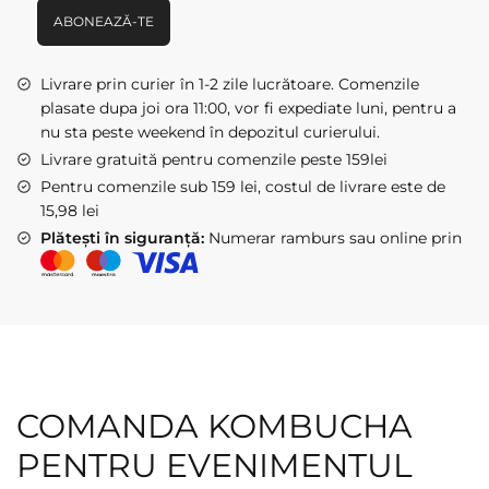
-
ABONEAZĂ-TE
mix
3
Livrare prin curier în 1-2 zile lucrătoare. Comenzile
arome
plasate dupa joi ora 11:00, vor fi expediate luni, pentru a
nu sta peste weekend în depozitul curierului.
Livrare gratuită pentru comenzile peste 159lei
Pentru comenzile sub 159 lei, costul de livrare este de
15,98 lei
Plătești în siguranță:
Numerar ramburs sau online prin
COMANDA KOMBUCHA
PENTRU EVENIMENTUL