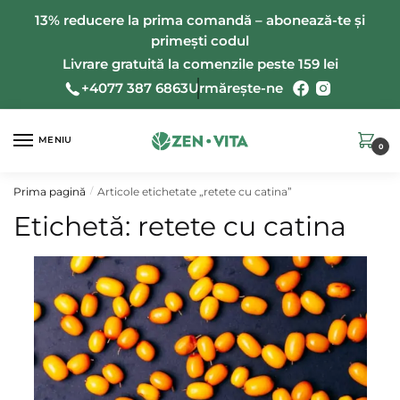
Salt
Salt
13% reducere la prima comandă – abonează-te și
la
la
primești codul
navigare
conținut
Livrare gratuită la comenzile peste 159 lei
+4077 387 6863
Urmărește-ne
MENIU
0
Prima pagină
Articole etichetate „retete cu catina”
/
Etichetă:
retete cu catina