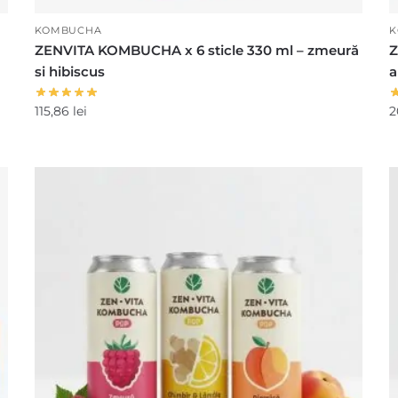
KOMBUCHA
K
ZENVITA KOMBUCHA x 6 sticle 330 ml – zmeură
Z
si hibiscus
115,86
lei
2