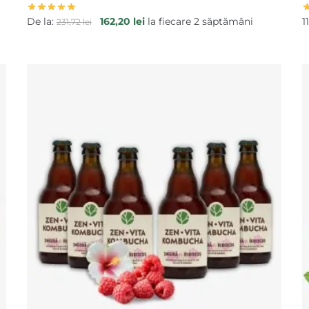
Prețul
Prețul
De la:
162,20
lei
la fiecare 2 săptămâni
1
231,72
lei
inițial
curent
a
este:
fost:
162,20 lei.
231,72 lei.