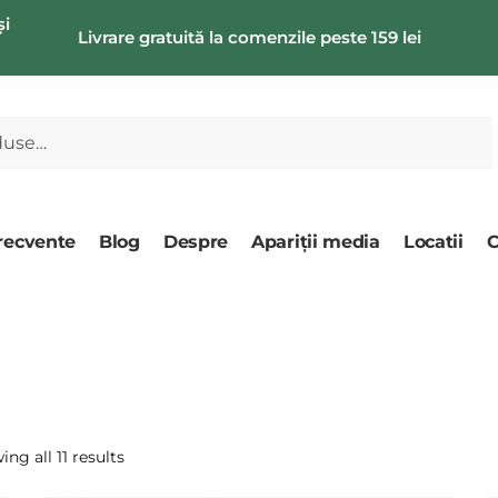
și
Livrare gratuită la comenzile peste 159 lei
frecvente
Blog
Despre
Apariții media
Locatii
C
ng all 11 results