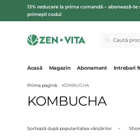
Salt
Salt
13% reducere la prima comandă – abonează-te 
la
la
primești codul
navigare
conținut
Caută
Caută
după:
Acasă
Magazin
Abonament
Intrebari 
Prima pagină
KOMBUCHA
/
KOMBUCHA
Showi