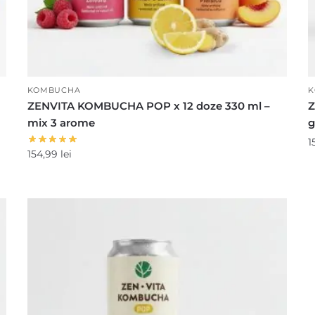
KOMBUCHA
K
ZENVITA KOMBUCHA POP x 12 doze 330 ml –
Z
mix 3 arome
g
1
154,99
lei