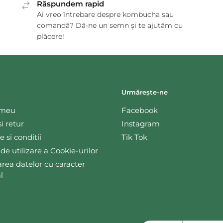
Răspundem rapid
Ai vreo întrebare despre kombucha sau
comandă? Dă-ne un semn și te ajutăm cu
plăcere!
Urmărește-ne
 meu
Facebook
si retur
Instagram
 si conditii
Tik Tok
 de utilizare a Cookie-urilor
area datelor cu caracter
l