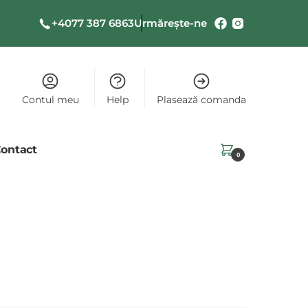
+4077 387 6863
Urmărește-ne
Contul meu
Help
Plasează comanda
ontact
0,00
lei
0