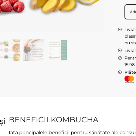
330
ml
-
mix
Livra
plasa
3
nu st
arome
Livra
Pentr
15,98 
Plăte
BENEFICII KOMBUCHA
și
Iată principalele
beneficii
pentru sănătate ale consu