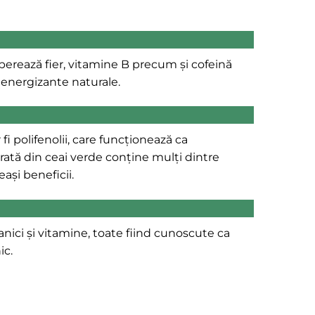
berează fier, vitamine B precum și cofeină
 energizante naturale.
i polifenolii, care funcționează ca
ată din ceai verde conține mulți dintre
ași beneficii.
nici și vitamine, toate fiind cunoscute ca
ic.