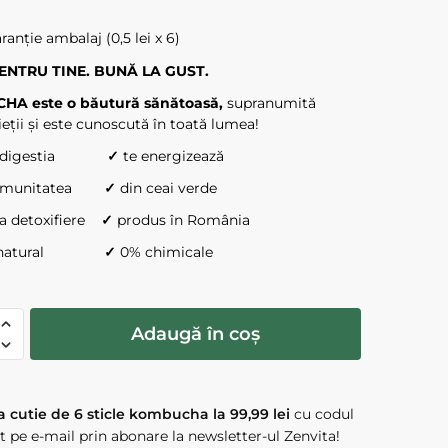
aranție ambalaj (0,5 lei x 6)
ENTRU TINE. BUNĂ LA GUST.
A este o băutură sănătoasă,
supranumită
vieții și este cunoscută în toată lumea!
ă digestia
✓
te energizează
 imunitatea
✓
din ceai verde
la detoxifiere
✓
produs în România
% natural
✓
0% chimicale
te
Adaugă în coș
A
UCHA
 cutie de 6 sticle kombucha la 99,99 lei
cu codul
t pe e-mail prin abonare la newsletter-ul Zenvita!