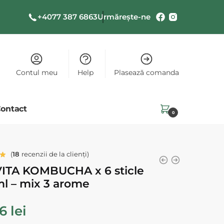
+4077 387 6863
Urmărește-ne
Contul meu
Help
Plasează comanda
ontact
0,00
lei
0
(
18
recenzii de la clienți)
ITA KOMBUCHA x 6 sticle
l – mix 3 arome
86
lei