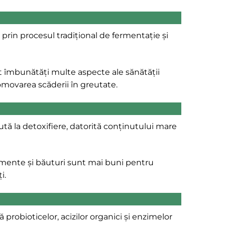
rin procesul tradițional de fermentație și
ot îmbunătăți multe aspecte ale sănătății
romovarea scăderii în greutate.
ută la detoxifiere, datorită conținutului mare
limente și băuturi sunt mai buni pentru
i.
probioticelor, acizilor organici și enzimelor