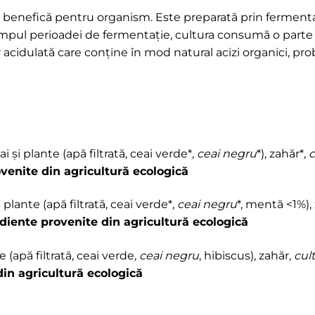
benefică pentru organism. Este preparată prin fermenta
n timpul perioadei de fermentație, cultura consumă o parte
 acidulată care conține în mod natural acizi organici, pro
și plante (apă filtrată, ceai verde*
, ceai negru
*), zahăr*
, 
venite din agricultură ecologică
lante (apă filtrată, ceai verde*
, ceai negru
*, mentă <1%),
diente provenite din agricultură ecologică
(apă filtrată, ceai verde
, ceai negru
, hibiscus), zahăr
, cul
din agricultură ecologică