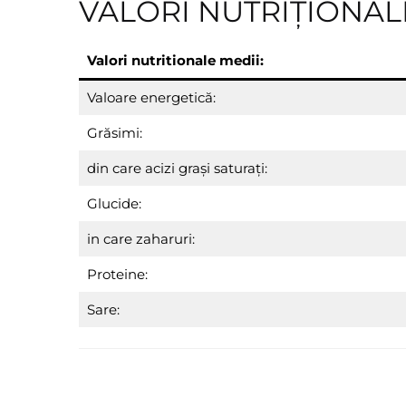
VALORI NUTRIȚIONAL
Valori
nutritionale medii:
Valoare energetică:
Grăsimi:
din care acizi grași saturaţi:
Glucide:
in care zaharuri:
Proteine:
Sare: