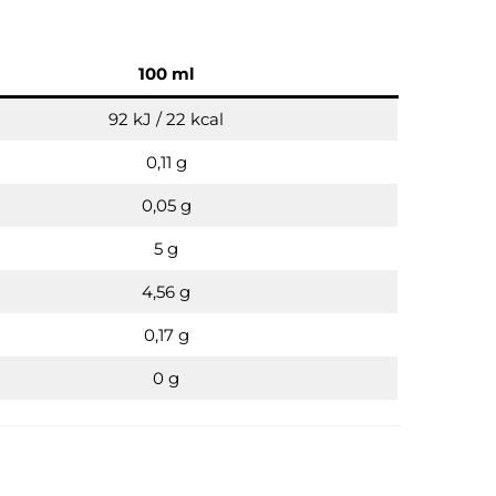
100 ml
92 kJ / 22 kcal
0,11 g
0,05 g
5 g
4,56 g
0,17 g
0 g