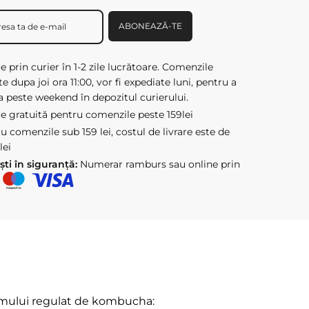
ABONEAZĂ-TE
re prin curier în 1-2 zile lucrătoare. Comenzile
te dupa joi ora 11:00, vor fi expediate luni, pentru a
a peste weekend în depozitul curierului.
re gratuită pentru comenzile peste 159lei
u comenzile sub 159 lei, costul de livrare este de
lei
ști în siguranță:
Numerar ramburs sau online prin
mului regulat de kombucha: