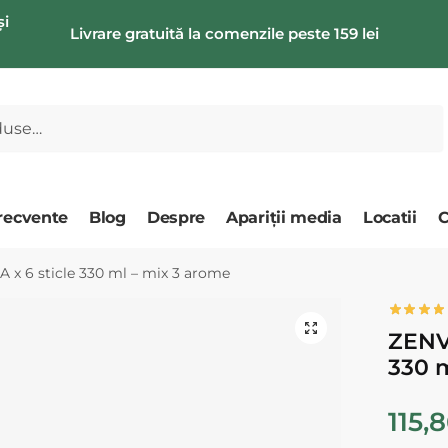
și
Livrare gratuită la comenzile peste 159 lei
frecvente
Blog
Despre
Apariții media
Locatii
C
 6 sticle 330 ml – mix 3 arome
🔍
ZENV
330 m
115,