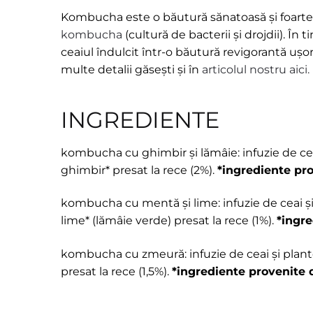
Kombucha este o băutură sănatoasă și foarte 
kombucha
(cultură de bacterii și drojdii). Î
ceaiul îndulcit într-o băutură revigorantă ușor
multe detalii găsești și în
articolul nostru aici.
INGREDIENTE
kombucha cu ghimbir și lămâie: infuzie de ceai 
ghimbir* presat la rece (2%).
*ingrediente pro
kombucha cu mentă și lime: infuzie de ceai și p
lime* (lămâie verde) presat la rece (1%).
*ingre
kombucha cu zmeură: infuzie de ceai și plante 
presat la rece (1,5%).
*ingrediente provenite 