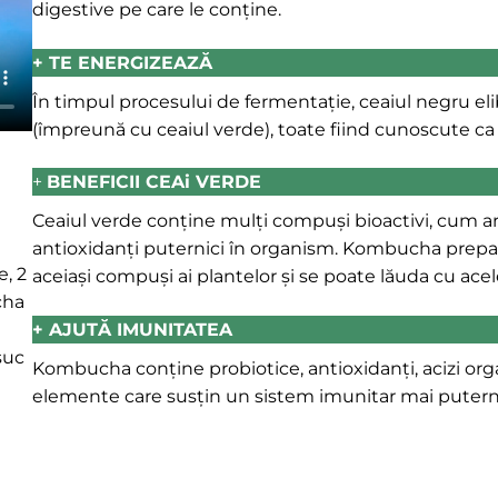
digestive pe care le conține.
+ TE ENERGIZEAZĂ
În timpul procesului de fermentație, ceaiul negru eli
(împreună cu ceaiul verde), toate fiind cunoscute ca
+
BENEFICII CEAi VERDE
Ceaiul verde conține mulți compuși bioactivi, cum ar f
antioxidanți puternici în organism. Kombucha prepar
, 2
aceiași compuși ai plantelor și se poate lăuda cu acele
cha
+ AJUTĂ IMUNITATEA
suc
Kombucha conține probiotice, antioxidanți, acizi orga
elemente care susțin un sistem imunitar mai putern