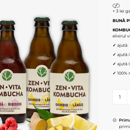
+ 3 lei g
BUNĂ P
KOMBUCH
elixirul 
✓
ajut
✓
ajută
✓
ajută 
✓
100
Cantita
ZENVIT
KOMB
x
Prima
6
primi
sticle