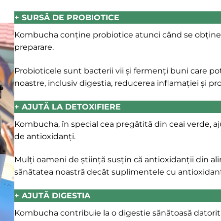
+ SURSĂ DE PROBIOTICE
Kombucha conține probiotice atunci când se obține p
preparare.
Probioticele sunt bacterii vii și fermenți buni care p
noastre, inclusiv digestia, reducerea inflamației și p
+ AJUTĂ LA DETOXIFIERE
Kombucha, în special cea pregătită din ceai verde, aj
de antioxidanți.
Mulți oameni de știință susțin că antioxidanții din a
sănătatea noastră decât suplimentele cu antioxidanț
+
AJUTĂ DIGESTIA
Kombucha contribuie la o digestie sănătoasă datorită 