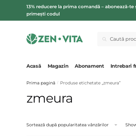
Salt
Salt
13% reducere la prima comandă – abonează-te 
la
la
primești codul
navigare
conținut
Caută
Caută
după:
Acasă
Magazin
Abonament
Intrebari 
Prima pagină
Produse etichetate „zmeura”
/
zmeura
Showi