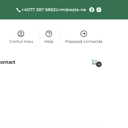
+4077 387 6863
Urmărește-ne
Contul meu
Help
Plasează comanda
ontact
0,00
lei
0