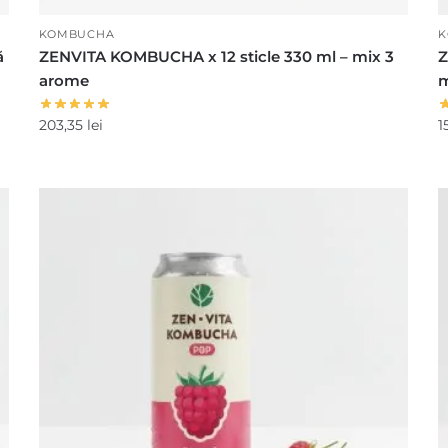
KOMBUCHA
K
ă
ZENVITA KOMBUCHA x 12 sticle 330 ml – mix 3
Z
arome
m
203,35
lei
1