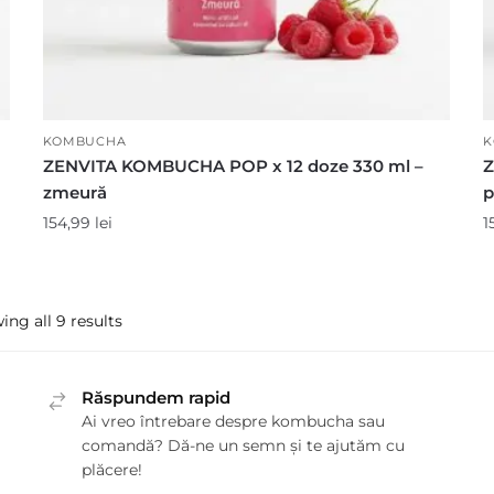
KOMBUCHA
K
ZENVITA KOMBUCHA POP x 12 doze 330 ml –
Z
zmeură
p
154,99
lei
1
ng all 9 results
Răspundem rapid
Ai vreo întrebare despre kombucha sau
comandă? Dă-ne un semn și te ajutăm cu
plăcere!