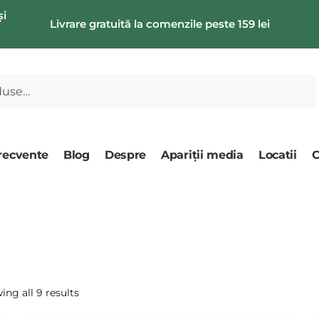
și
Livrare gratuită la comenzile peste 159 lei
frecvente
Blog
Despre
Apariții media
Locatii
C
ng all 9 results