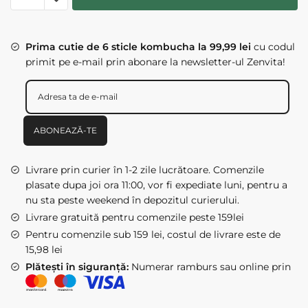
KOMBUCHA
x
Prima cutie de 6 sticle kombucha la 99,99 lei
cu codul
6
primit pe e-mail prin abonare la newsletter-ul Zenvita!
sticle
330
ml
-
mentă
ABONEAZĂ-TE
&
lime
Livrare prin curier în 1-2 zile lucrătoare. Comenzile
plasate dupa joi ora 11:00, vor fi expediate luni, pentru a
nu sta peste weekend în depozitul curierului.
Livrare gratuită pentru comenzile peste 159lei
Pentru comenzile sub 159 lei, costul de livrare este de
15,98 lei
Plătești în siguranță:
Numerar ramburs sau online prin