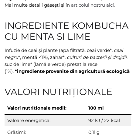
Mai multe detalii găsești și în
articolul nostru aici.
INGREDIENTE KOMBUCHA
CU MENTA SI LIME
Infuzie de ceai și plante (apă filtrată, ceai verde*
, ceai
negru
*, mentă <1%), zahăr*
, culturi de bacterii și drojdii
,
suc de lime* (lămâie verde) presat la rece
(1%).
*ingrediente provenite din agricultură ecologică
VALORI NUTRIȚIONALE
Valori
nutritionale medii:
100 ml
Valoare energetică:
92 kJ / 22 kcal
Grăsimi:
0,11 g