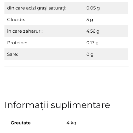
din care acizi grași saturaţi:
0,05 g
Glucide:
5 g
in care zaharuri:
4,56 g
Proteine:
0,17 g
Sare:
0 g
Informații suplimentare
Greutate
4 kg