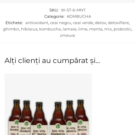
SKU:
W-ST-6-MNT
Categorie:
KOMBUCHA
Etichete:
antioxidant
,
ceai negru
,
ceai verde
,
detox
,
detoxifiere
,
ghimbir
,
hibiscus
,
kombucha
,
lamaie
,
lime
,
menta
,
mix
,
probiotic
,
zmeura
Alți clienți au cumpărat și...