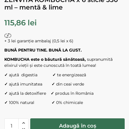
ml – mentă & lime
115,86
lei
+ 3 lei garanție ambalaj (0,5 lei x 6)
BUNĂ PENTRU TINE. BUNĂ LA GUST.
KOMBUCHA este o băutură sănătoasă,
supranumită
elixirul vieții și este cunoscută în toată lumea!
✓
ajută digestia
✓
te energizează
✓
ajută imunitatea
✓
din ceai verde
✓
ajută la detoxifiere
✓
produs în România
✓
100% natural
✓
0% chimicale
Cantitate
Adaugă în coș
ZENVITA