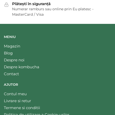
Plătești în siguranță
Numerar ramburs sau online prin Eu platesc -
MasterCard / Visa
MENIU
Magazin
Blog
Despre noi
Despre kombucha
Contact
AJUTOR
Contul meu
Livrare si retur
Termene si conditii
Politica de utilizare a Cookie-urilor