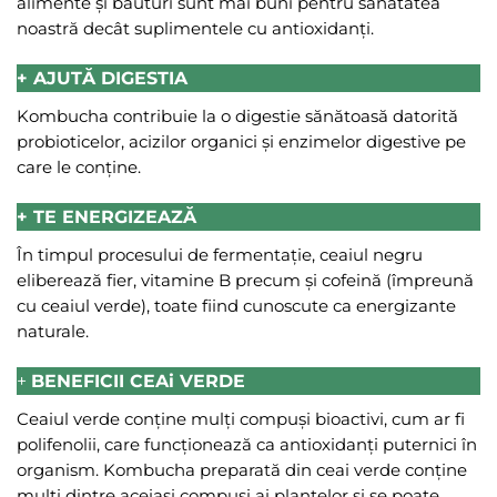
alimente și băuturi sunt mai buni pentru sănătatea
noastră decât suplimentele cu antioxidanți.
+
AJUTĂ DIGESTIA
Kombucha contribuie la o digestie sănătoasă datorită
probioticelor, acizilor organici și enzimelor digestive pe
care le conține.
+ TE ENERGIZEAZĂ
În timpul procesului de fermentație, ceaiul negru
eliberează fier, vitamine B precum și cofeină (împreună
cu ceaiul verde), toate fiind cunoscute ca energizante
naturale.
+
BENEFICII CEAi VERDE
Ceaiul verde conține mulți compuși bioactivi, cum ar fi
polifenolii, care funcționează ca antioxidanți puternici în
organism. Kombucha preparată din ceai verde conține
mulți dintre aceiași compuși ai plantelor și se poate