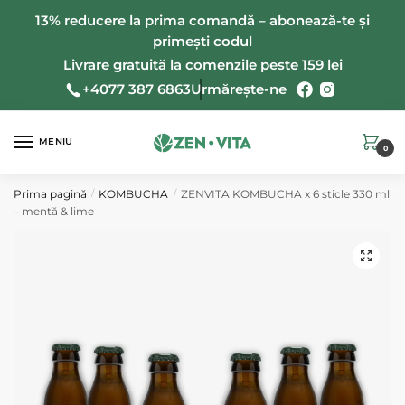
Salt
Salt
13% reducere la prima comandă – abonează-te și
la
la
primești codul
navigare
conținut
Livrare gratuită la comenzile peste 159 lei
+4077 387 6863
Urmărește-ne
MENIU
0
Prima pagină
KOMBUCHA
ZENVITA KOMBUCHA x 6 sticle 330 ml
/
/
– mentă & lime
🔍